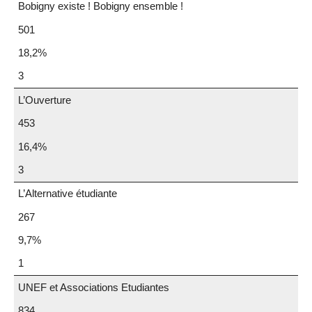
Bobigny existe ! Bobigny ensemble !
501
18,2%
3
L’Ouverture
453
16,4%
3
L’Alternative étudiante
267
9,7%
1
UNEF et Associations Etudiantes
834