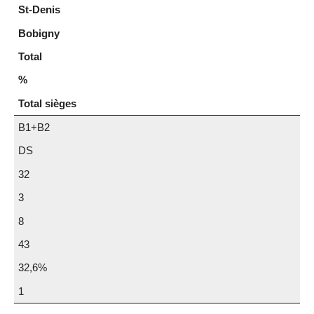
St-Denis
Bobigny
Total
%
Total sièges
B1+B2
DS
32
3
8
43
32,6%
1