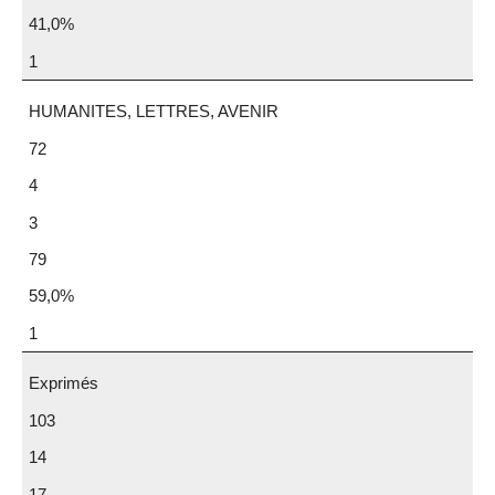
41,0%
1
HUMANITES, LETTRES, AVENIR
72
4
3
79
59,0%
1
Exprimés
103
14
17