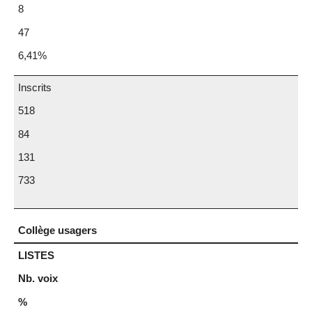
8
47
6,41%
Inscrits
518
84
131
733
Collège usagers
LISTES
Nb. voix
%